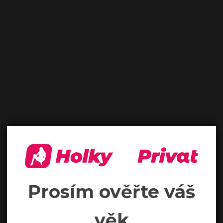
Prosím ověřte váš
věk