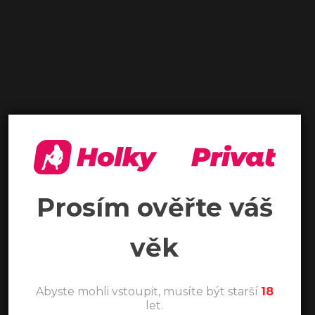
Prosím ověřte váš
věk
Abyste mohli vstoupit, musíte být starší
18
let.