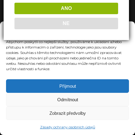
ANO
NE
Spravovat Souhlas
Abychom poskytli co nejlepší služby, používáme k ukládání a/nebo
přístupu k informacím o zařízení, technologie jako jsou soubory
cookies. Souhlas s těmito technologiemi nám umožní zpracovávat
údaje, jako je chování při procházení nebo jedinečná ID na tomto
webu. Nesouhlas nebo odvolání souhlasu může nepříznivě ovlivnit
určité vlastnosti a funkce.
Příjmout
Odmítnout
Zobrazit předvolby
Zásady ochrany osobních údajů