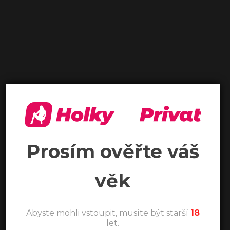
Prosím ověřte váš
věk
Abyste mohli vstoupit, musíte být starší
18
let.