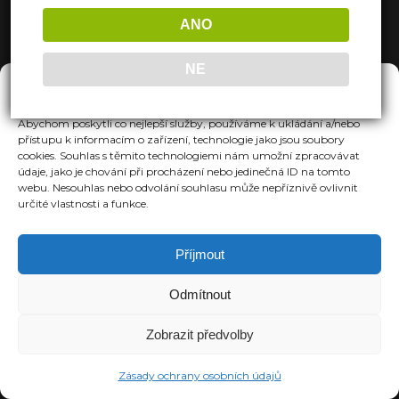
ANO
NE
Spravovat Souhlas
Abychom poskytli co nejlepší služby, používáme k ukládání a/nebo
přístupu k informacím o zařízení, technologie jako jsou soubory
cookies. Souhlas s těmito technologiemi nám umožní zpracovávat
údaje, jako je chování při procházení nebo jedinečná ID na tomto
webu. Nesouhlas nebo odvolání souhlasu může nepříznivě ovlivnit
určité vlastnosti a funkce.
Příjmout
Odmítnout
Zobrazit předvolby
Zásady ochrany osobních údajů