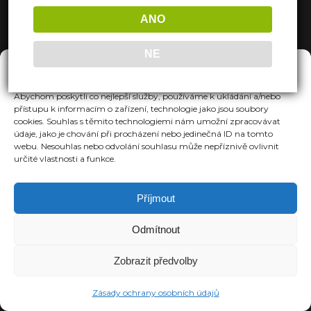
ANO
NE
Spravovat Souhlas
Abychom poskytli co nejlepší služby, používáme k ukládání a/nebo
přístupu k informacím o zařízení, technologie jako jsou soubory
cookies. Souhlas s těmito technologiemi nám umožní zpracovávat
údaje, jako je chování při procházení nebo jedinečná ID na tomto
webu. Nesouhlas nebo odvolání souhlasu může nepříznivě ovlivnit
určité vlastnosti a funkce.
Příjmout
Odmítnout
Zobrazit předvolby
Zásady ochrany osobních údajů