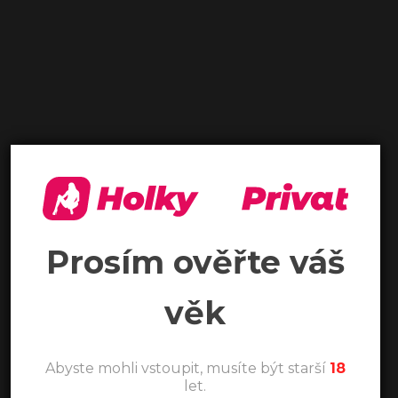
Prosím ověřte váš
věk
Abyste mohli vstoupit, musíte být starší
18
let.