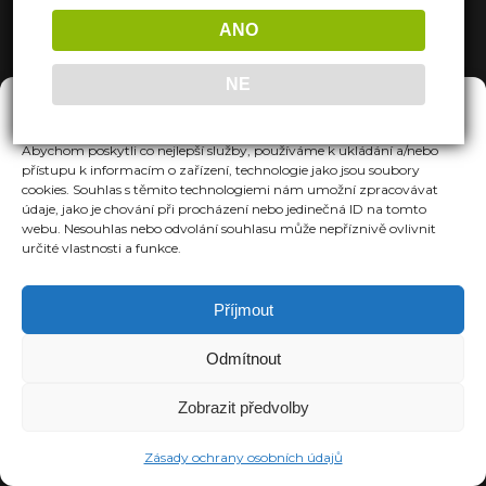
ANO
NE
Spravovat Souhlas
Abychom poskytli co nejlepší služby, používáme k ukládání a/nebo
přístupu k informacím o zařízení, technologie jako jsou soubory
cookies. Souhlas s těmito technologiemi nám umožní zpracovávat
údaje, jako je chování při procházení nebo jedinečná ID na tomto
webu. Nesouhlas nebo odvolání souhlasu může nepříznivě ovlivnit
určité vlastnosti a funkce.
Příjmout
Odmítnout
Zobrazit předvolby
Zásady ochrany osobních údajů