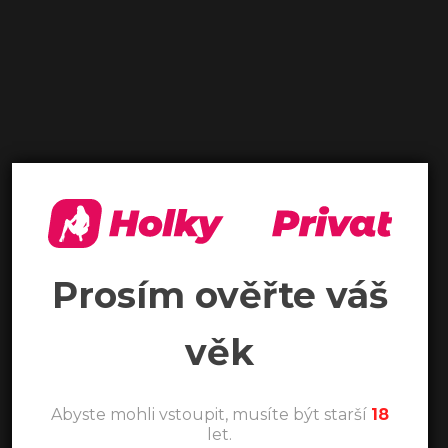
Prosím ověřte váš
věk
Abyste mohli vstoupit, musíte být starší
18
let.