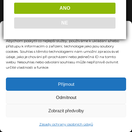
ANO
NE
Spravovat Souhlas
Abychom poskytli co nejlepší služby, používáme k ukládání a/nebo
přístupu k informacím o zařízení, technologie jako jsou soubory
cookies. Souhlas s těmito technologiemi nám umožní zpracovávat
údaje, jako je chování při procházení nebo jedinečná ID na tomto
webu. Nesouhlas nebo odvolání souhlasu může nepříznivě ovlivnit
určité vlastnosti a funkce.
Příjmout
Odmítnout
Zobrazit předvolby
Zásady ochrany osobních údajů