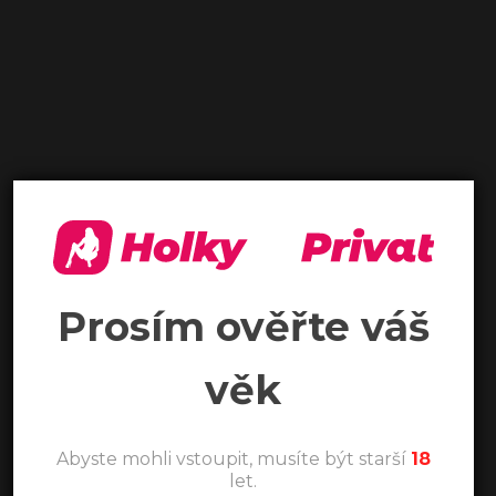
Prosím ověřte váš
věk
Abyste mohli vstoupit, musíte být starší
18
let.