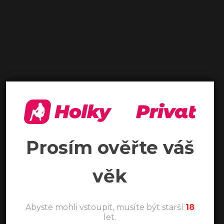
Prosím ověřte váš
věk
Abyste mohli vstoupit, musíte být starší
18
let.