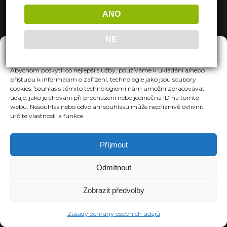
ANO
NE
Spravovat Souhlas
Abychom poskytli co nejlepší služby, používáme k ukládání a/nebo
přístupu k informacím o zařízení, technologie jako jsou soubory
cookies. Souhlas s těmito technologiemi nám umožní zpracovávat
údaje, jako je chování při procházení nebo jedinečná ID na tomto
webu. Nesouhlas nebo odvolání souhlasu může nepříznivě ovlivnit
určité vlastnosti a funkce.
Příjmout
Odmítnout
Zobrazit předvolby
Zásady ochrany osobních údajů