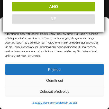
ANO
NE
Spravovat Souhlas
Abychom poskytli co nejlepší služby, používáme k ukládání a/nebo
přístupu k informacím o zařízení, technologie jako jsou soubory
cookies. Souhlas s těmito technologiemi nám umožní zpracovávat
údaje, jako je chování při procházení nebo jedinečná ID na tomto
webu. Nesouhlas nebo odvolání souhlasu může nepříznivě ovlivnit
určité vlastnosti a funkce.
Příjmout
Odmítnout
Zobrazit předvolby
Zásady ochrany osobních údajů