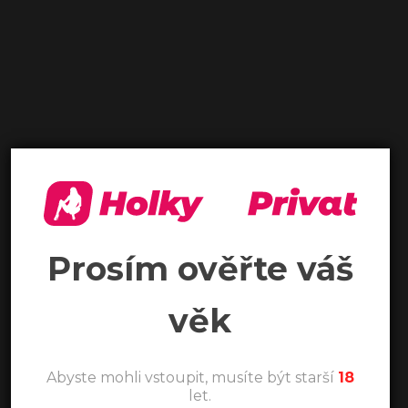
Prosím ověřte váš
věk
Abyste mohli vstoupit, musíte být starší
18
let.