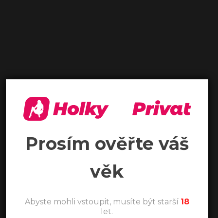
Prosím ověřte váš
věk
Abyste mohli vstoupit, musíte být starší
18
let.