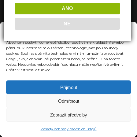
ANO
NE
Spravovat Souhlas
Abychom poskytli co nejlepší služby, používáme k ukládání a/nebo
přístupu k informacím o zařízení, technologie jako jsou soubory
cookies. Souhlas s těmito technologiemi nám umožní zpracovávat
údaje, jako je chování při procházení nebo jedinečná ID na tomto
webu. Nesouhlas nebo odvolání souhlasu může nepříznivě ovlivnit
určité vlastnosti a funkce.
Příjmout
Odmítnout
Zobrazit předvolby
Zásady ochrany osobních údajů