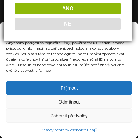
ANO
NE
Spravovat Souhlas
Abychom poskytli co nejlepší služby, používáme k ukládání a/nebo
přístupu k informacím o zařízení, technologie jako jsou soubory
cookies. Souhlas s těmito technologiemi nám umožní zpracovávat
údaje, jako je chování při procházení nebo jedinečná ID na tomto
webu. Nesouhlas nebo odvolání souhlasu může nepříznivě ovlivnit
určité vlastnosti a funkce.
Příjmout
Odmítnout
Zobrazit předvolby
Zásady ochrany osobních údajů