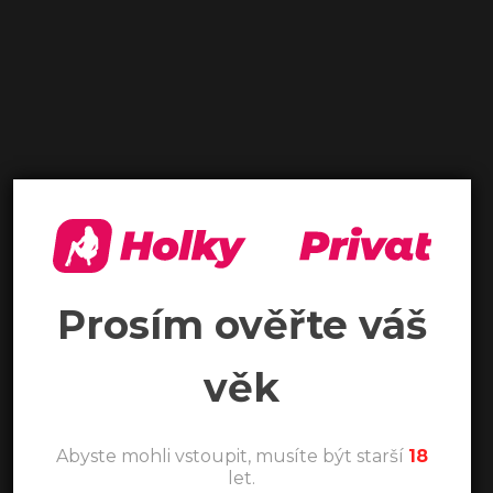
Prosím ověřte váš
věk
Abyste mohli vstoupit, musíte být starší
18
let.