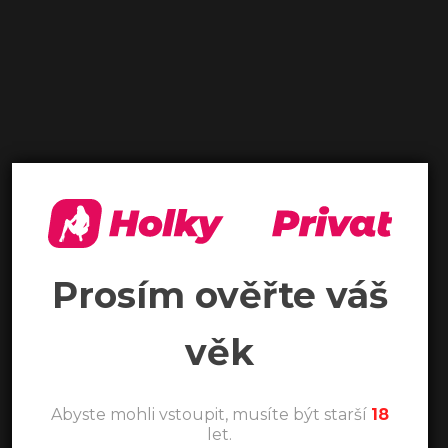
Prosím ověřte váš
věk
Abyste mohli vstoupit, musíte být starší
18
let.