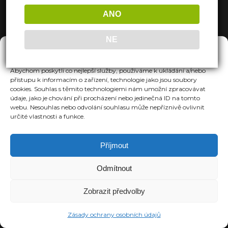
ANO
NE
Spravovat Souhlas
Abychom poskytli co nejlepší služby, používáme k ukládání a/nebo
přístupu k informacím o zařízení, technologie jako jsou soubory
cookies. Souhlas s těmito technologiemi nám umožní zpracovávat
údaje, jako je chování při procházení nebo jedinečná ID na tomto
webu. Nesouhlas nebo odvolání souhlasu může nepříznivě ovlivnit
určité vlastnosti a funkce.
Příjmout
Odmítnout
Zobrazit předvolby
Zásady ochrany osobních údajů