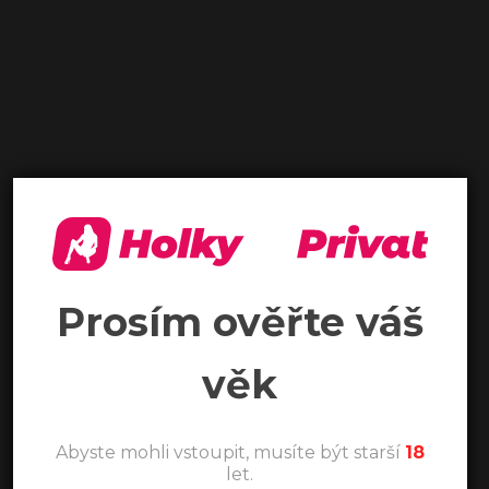
Prosím ověřte váš
věk
Abyste mohli vstoupit, musíte být starší
18
let.