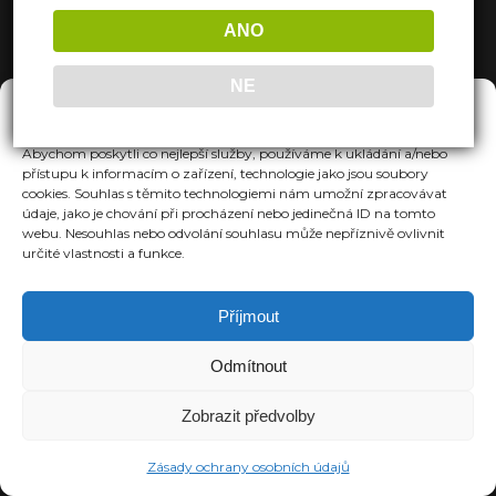
ANO
NE
Spravovat Souhlas
Abychom poskytli co nejlepší služby, používáme k ukládání a/nebo
přístupu k informacím o zařízení, technologie jako jsou soubory
cookies. Souhlas s těmito technologiemi nám umožní zpracovávat
údaje, jako je chování při procházení nebo jedinečná ID na tomto
webu. Nesouhlas nebo odvolání souhlasu může nepříznivě ovlivnit
určité vlastnosti a funkce.
Příjmout
Odmítnout
Zobrazit předvolby
Zásady ochrany osobních údajů