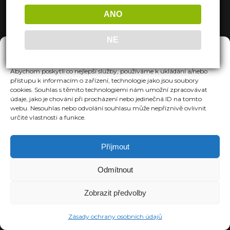
ANO
NE
Spravovat Souhlas
Abychom poskytli co nejlepší služby, používáme k ukládání a/nebo
přístupu k informacím o zařízení, technologie jako jsou soubory
cookies. Souhlas s těmito technologiemi nám umožní zpracovávat
údaje, jako je chování při procházení nebo jedinečná ID na tomto
webu. Nesouhlas nebo odvolání souhlasu může nepříznivě ovlivnit
určité vlastnosti a funkce.
Příjmout
Odmítnout
Zobrazit předvolby
Zásady ochrany osobních údajů