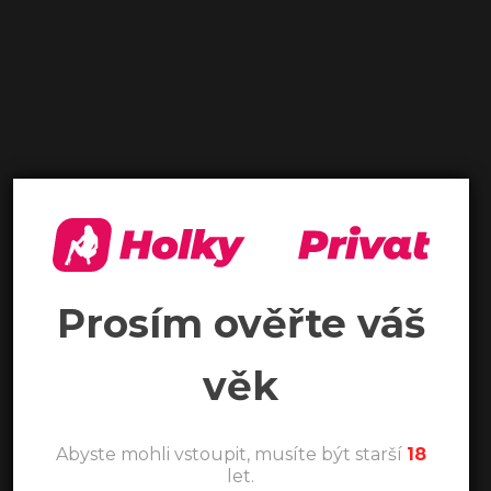
Prosím ověřte váš
věk
Abyste mohli vstoupit, musíte být starší
18
let.