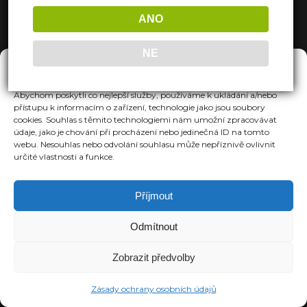
ANO
NE
Spravovat Souhlas
Abychom poskytli co nejlepší služby, používáme k ukládání a/nebo
přístupu k informacím o zařízení, technologie jako jsou soubory
cookies. Souhlas s těmito technologiemi nám umožní zpracovávat
údaje, jako je chování při procházení nebo jedinečná ID na tomto
webu. Nesouhlas nebo odvolání souhlasu může nepříznivě ovlivnit
určité vlastnosti a funkce.
Příjmout
Odmítnout
Zobrazit předvolby
Zásady ochrany osobních údajů