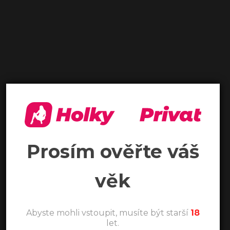
Prosím ověřte váš
věk
Abyste mohli vstoupit, musíte být starší
18
let.