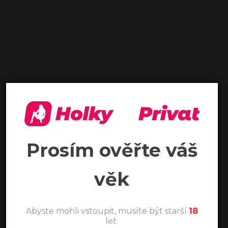
Prosím ověřte váš
věk
Abyste mohli vstoupit, musíte být starší
18
let.