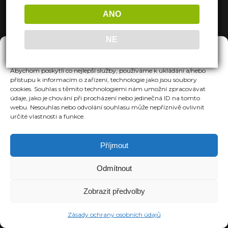
ANO
NE
Spravovat Souhlas
Abychom poskytli co nejlepší služby, používáme k ukládání a/nebo
přístupu k informacím o zařízení, technologie jako jsou soubory
cookies. Souhlas s těmito technologiemi nám umožní zpracovávat
údaje, jako je chování při procházení nebo jedinečná ID na tomto
webu. Nesouhlas nebo odvolání souhlasu může nepříznivě ovlivnit
určité vlastnosti a funkce.
Příjmout
Odmítnout
Zobrazit předvolby
Zásady ochrany osobních údajů