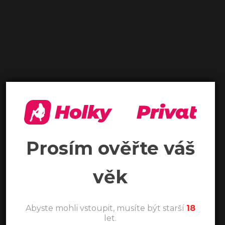
Prosím ověřte váš
věk
Abyste mohli vstoupit, musíte být starší
18
let.