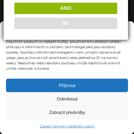
ANO
NE
Spravovat Souhlas
Abychom poskytli co nejlepší služby, používáme k ukládání a/nebo
přístupu k informacím o zařízení, technologie jako jsou soubory
cookies. Souhlas s těmito technologiemi nám umožní zpracovávat
údaje, jako je chování při procházení nebo jedinečná ID na tomto
webu. Nesouhlas nebo odvolání souhlasu může nepříznivě ovlivnit
určité vlastnosti a funkce.
Příjmout
Odmítnout
Zobrazit předvolby
Zásady ochrany osobních údajů