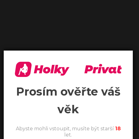
Prosím ověřte váš
věk
Abyste mohli vstoupit, musíte být starší
18
let.