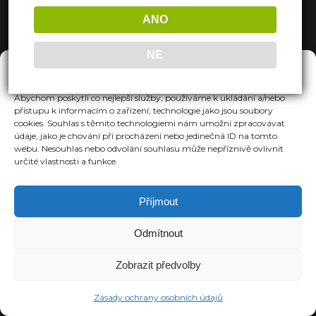
ANO
NE
Spravovat Souhlas
Abychom poskytli co nejlepší služby, používáme k ukládání a/nebo
přístupu k informacím o zařízení, technologie jako jsou soubory
cookies. Souhlas s těmito technologiemi nám umožní zpracovávat
údaje, jako je chování při procházení nebo jedinečná ID na tomto
webu. Nesouhlas nebo odvolání souhlasu může nepříznivě ovlivnit
určité vlastnosti a funkce.
Příjmout
Odmítnout
Zobrazit předvolby
Zásady ochrany osobních údajů