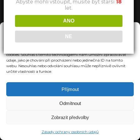
Abyste mohli vstoupit, musíte být starší
18
let.
ANO
Spravovat Souhlas
NE
Abychom poskytli co nejlepší služby, používáme k ukládání a/nebo
přístupu k informacím o zařízení, technologie jako jsou soubory
cookies. Souhlas s těmito technologiemi nám umožní zpracovávat
údaje, jako je chování při procházení nebo jedinečná ID na tomto
webu. Nesouhlas nebo odvolání souhlasu může nepříznivě ovlivnit
určité vlastnosti a funkce.
Příjmout
Odmítnout
Zobrazit předvolby
Zásady ochrany osobních údajů