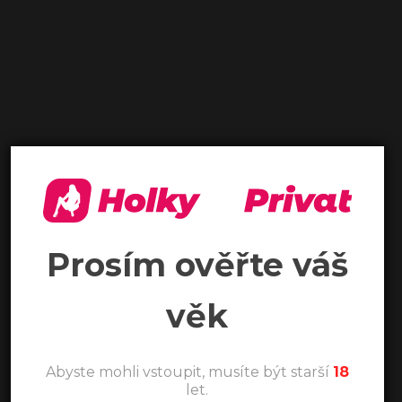
Prosím ověřte váš
věk
Abyste mohli vstoupit, musíte být starší
18
let.