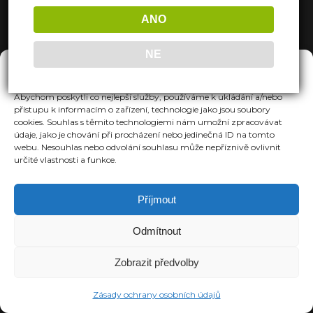
ANO
NE
Spravovat Souhlas
Abychom poskytli co nejlepší služby, používáme k ukládání a/nebo
přístupu k informacím o zařízení, technologie jako jsou soubory
cookies. Souhlas s těmito technologiemi nám umožní zpracovávat
údaje, jako je chování při procházení nebo jedinečná ID na tomto
webu. Nesouhlas nebo odvolání souhlasu může nepříznivě ovlivnit
určité vlastnosti a funkce.
Příjmout
Odmítnout
Zobrazit předvolby
Zásady ochrany osobních údajů