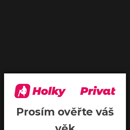
Prosím ověřte váš
věk