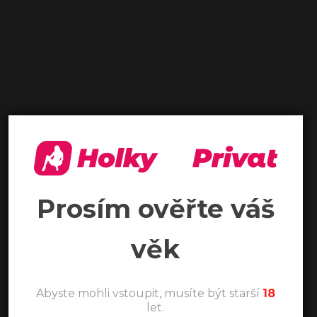
Prosím ověřte váš
věk
Abyste mohli vstoupit, musíte být starší
18
let.