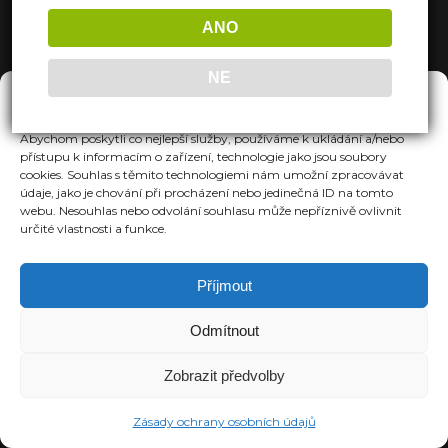
ANO
NE
Spravovat Souhlas
Abychom poskytli co nejlepší služby, používáme k ukládání a/nebo
přístupu k informacím o zařízení, technologie jako jsou soubory
cookies. Souhlas s těmito technologiemi nám umožní zpracovávat
údaje, jako je chování při procházení nebo jedinečná ID na tomto
webu. Nesouhlas nebo odvolání souhlasu může nepříznivě ovlivnit
určité vlastnosti a funkce.
Příjmout
Odmítnout
Zobrazit předvolby
Zásady ochrany osobních údajů