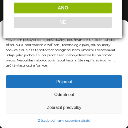
ANO
NE
Spravovat Souhlas
Abychom poskytli co nejlepší služby, používáme k ukládání a/nebo
přístupu k informacím o zařízení, technologie jako jsou soubory
cookies. Souhlas s těmito technologiemi nám umožní zpracovávat
údaje, jako je chování při procházení nebo jedinečná ID na tomto
webu. Nesouhlas nebo odvolání souhlasu může nepříznivě ovlivnit
určité vlastnosti a funkce.
Příjmout
Odmítnout
Zobrazit předvolby
Zásady ochrany osobních údajů