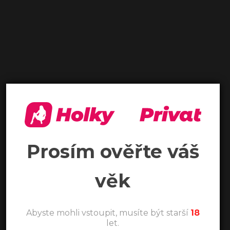
Prosím ověřte váš
věk
Abyste mohli vstoupit, musíte být starší
18
let.