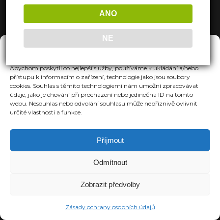
ANO
NE
Spravovat Souhlas
Abychom poskytli co nejlepší služby, používáme k ukládání a/nebo
přístupu k informacím o zařízení, technologie jako jsou soubory
cookies. Souhlas s těmito technologiemi nám umožní zpracovávat
údaje, jako je chování při procházení nebo jedinečná ID na tomto
webu. Nesouhlas nebo odvolání souhlasu může nepříznivě ovlivnit
určité vlastnosti a funkce.
Příjmout
Odmítnout
Zobrazit předvolby
Zásady ochrany osobních údajů