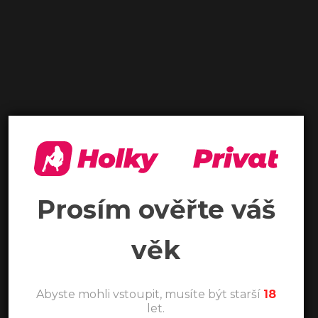
Prosím ověřte váš
věk
Abyste mohli vstoupit, musíte být starší
18
let.