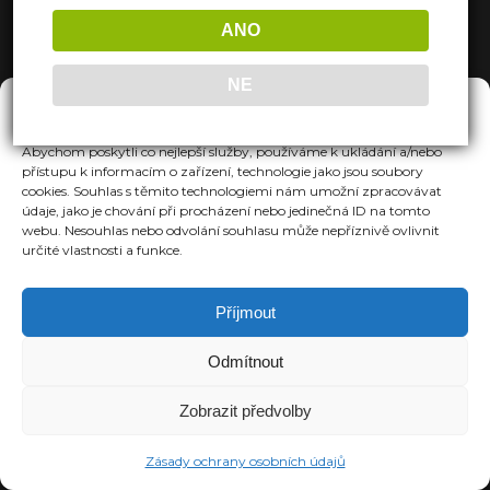
ANO
NE
Spravovat Souhlas
Abychom poskytli co nejlepší služby, používáme k ukládání a/nebo
přístupu k informacím o zařízení, technologie jako jsou soubory
cookies. Souhlas s těmito technologiemi nám umožní zpracovávat
údaje, jako je chování při procházení nebo jedinečná ID na tomto
webu. Nesouhlas nebo odvolání souhlasu může nepříznivě ovlivnit
určité vlastnosti a funkce.
Příjmout
Odmítnout
Zobrazit předvolby
Zásady ochrany osobních údajů