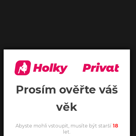
Prosím ověřte váš
věk
Abyste mohli vstoupit, musíte být starší
18
let.