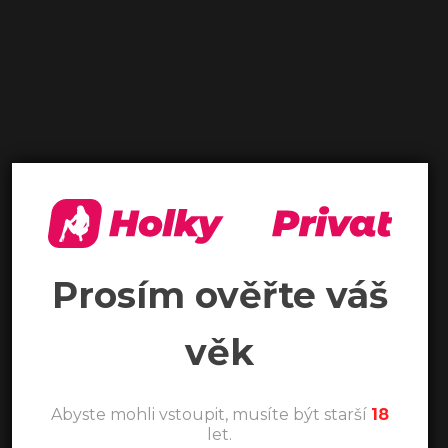
Prosím ověřte váš
věk
Abyste mohli vstoupit, musíte být starší
18
let.