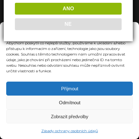
ANO
NE
Spravovat Souhlas
Abychom poskytli co nejlepší služby, používáme k ukládání a/nebo
přístupu k informacím o zařízení, technologie jako jsou soubory
cookies. Souhlas s těmito technologiemi nám umožní zpracovávat
údaje, jako je chování při procházení nebo jedinečná ID na tomto
webu. Nesouhlas nebo odvolání souhlasu může nepříznivě ovlivnit
určité vlastnosti a funkce.
Příjmout
Odmítnout
Zobrazit předvolby
Zásady ochrany osobních údajů