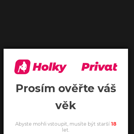
Prosím ověřte váš
věk
Abyste mohli vstoupit, musíte být starší
18
let.