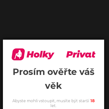
Prosím ověřte váš
věk
Abyste mohli vstoupit, musíte být starší
18
let.