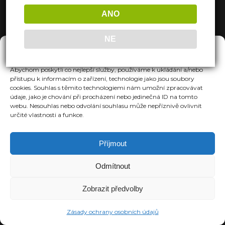
ANO
NE
Spravovat Souhlas
Abychom poskytli co nejlepší služby, používáme k ukládání a/nebo
přístupu k informacím o zařízení, technologie jako jsou soubory
cookies. Souhlas s těmito technologiemi nám umožní zpracovávat
údaje, jako je chování při procházení nebo jedinečná ID na tomto
webu. Nesouhlas nebo odvolání souhlasu může nepříznivě ovlivnit
určité vlastnosti a funkce.
Příjmout
Odmítnout
Zobrazit předvolby
Zásady ochrany osobních údajů